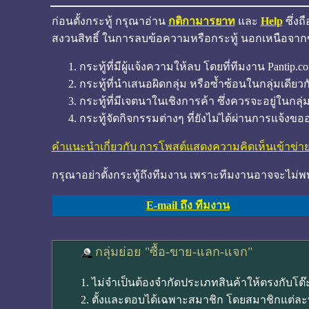
ก่อนตั้งกระทู้ กรุณาอ่าน
กติกามารยาท
และ
Help
ซึ่งถ
สงวนสิทธิ์ ในการลบข้อความหรือกระทู้ นอกเหนือจากข้อ
กระทู้ที่มีผู้แจ้งความให้ลบ โดยที่ทีมงาน Pantip
กระทู้ที่นำเสนอผิดกลุ่ม หรือซ้ำซ้อนในกลุ่มเดียว
กระทู้ที่มีเจตนาในเชิงการค้า ซึ่งควรจะอยู่ในกลุ่มท
กระทู้จัดกิจกรรมต่างๆ ที่ยังไม่ได้ผ่านการแจ้งขอ
คำแนะนำเกี่ยวกับ การโพสต์แสดงความคิดเห็นเข้าข่า
กรุณาอย่าตั้งกระทู้ถึงทีมงาน เพราะทีมงานอาจจะไม่พ
E-mail ถึง ทีมงาน
กลุ่มย่อย "ซื้อ-ขาย-แลก-แจก"
1. ไม่จำเป็นต้องจำกัดประเภทสินค้าให้ตรงกับโต๊ะ
2. ตั้งและตอบได้เฉพาะสมาชิก โดยสมาชิกแต่ละท