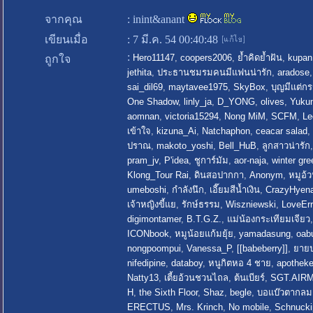
จากคุณ
:
inint&anant
เขียนเมื่อ
:
7 มี.ค. 54 00:40:48
:
Hero11147
,
coopers2006
,
ย้ำคิดย้ำฝัน
,
kupan
ถูกใจ
jethita
,
ประธานชมรมคนมีแฟนน่ารัก
,
aradose
sai_dil69
,
maytavee1975
,
SkyBox
,
บุญมีแต่กร
One Shadow
,
linly_ja
,
D_YONG
,
olives
,
Yuku
aomnan
,
victoria15294
,
Nong MiM
,
SCFM
,
Le
เข้าใจ
,
kizuna_Ai
,
Natchaphon
,
ceacar salad
,
ปราณ
,
makoto_yoshi
,
Bell_HuB
,
ลูกสาวน่ารัก
pram_jv
,
P'idea
,
ชูการ์มัม
,
aor-naja
,
winter gre
Klong_Tour Rai
,
ดินสอปากกา
,
Anonym
,
หมูอ้
umeboshi
,
กำลังนึก
,
เอี๊ยมสีน้ำเงิน
,
CrazyHyen
เจ้าหญิงขี้แย
,
รักษ์ธรรม
,
Wiszniewski
,
LoveErr
digimontamer
,
B.T.G.Z.
,
แม่น้องกระเทียมเจียว
ICONbook
,
หมูน้อยแก้มยุ้ย
,
yamadasung
,
oab
nongpoompui
,
Vanessa_P
,
[[babeberry]]
,
ยายป
nifedipine
,
databoy
,
หนูกิตหอ 4 ชาย
,
apotheke
Natty13
,
เตี้ยอ้วนชวนไถล
,
ต้นเบียร์
,
SGT.AIR
H
,
the Sixth Floor
,
Shaz
,
begle
,
บอแบ๊วตากลม
ERECTUS
,
Mrs. Krinch
,
No mobile
,
Schnucki