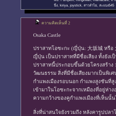
นึ่ง
,
kiriya
,
joystick
,
สาวลำไย
,
สะแบง545
ความคิดเห็นที่ 2
Osaka Castle
ปราสาทโอซะกะ (ญี่ปุ่น: 大坂城 หรือ 
ญี่ปุ่น เป็นปราสาทที่มีชื่อเสียง ทั้งย
ปราสาทนี้ประกอบขึ้นด้วยโครงสร้าง 13
วัฒนธรรม สิ่งที่มีชื่อเสียงมากเป็นพ
กำแพงเมืองรอบนอก กำแพงสูงชันที่สูง
เข้ามาในโอซะกะจากเหมืองที่อยู่ห่
ความกว้างของคูกำแพงเมืองที่เห็นนั้น
สิ่งที่น่าสนใจยังรวมถึง หลังคารูปป