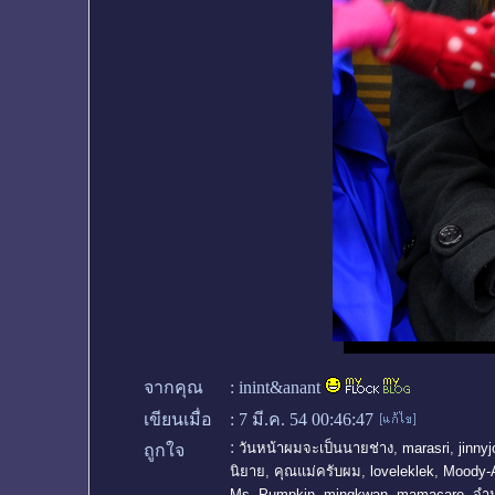
จากคุณ
:
inint&anant
เขียนเมื่อ
:
7 มี.ค. 54 00:46:47
:
วันหน้าผมจะเป็นนายช่าง
,
marasri
,
jinnyj
ถูกใจ
นิยาย
,
คุณแม่ครับผม
,
loveleklek
,
Moody-
Ms. Pumpkin
,
mingkwan
,
mamacare
,
จำน