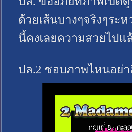
ปล. ขออภัยที่ภาพเปิด
ด้วยเส้นบางๆจริงๆระ
นี้คงเลยความสวยไปแล
ปล.2 ชอบภาพไหนอย่าลื