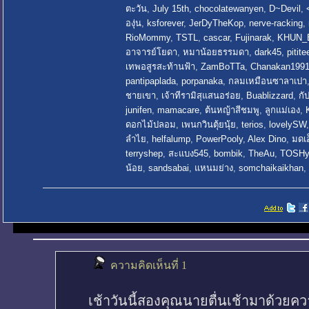
ตะวัน
,
July 15th
,
chocolatewanyen
,
D~Devil
,
องุ่น
,
ksforever
,
JerDyTheKop
,
nerve-racking
,
RioMommy
,
TSTL
,
cascar
,
Fujinarak
,
KHUN_
อาจารย์โยดา
,
หมาน้อยธรรมดา
,
dark45
,
pitite
เทพอสูรสะท้านฟ้า
,
ZamBoTTa
,
Chanakan199
pantipaplada
,
porpanaka
,
กลมเหมือนซาลาเปา
ชายเขา
,
เจ้าทีรามิสุแสนอร่อย
,
Buablizzard
,
กั
junifen
,
mamacare
,
ต้นหญ้าสีชมพู
,
ลูกแม่เอง
,
ดอกไม้ปลอม
,
เพนกวินตุ้ยนุ้ย
,
terios
,
lovelySW
ลำไย
,
helfalump
,
PowerPooly
,
Alex Dino
,
มดเอ
terryshep
,
สะแบง545
,
bombik
,
TheAu
,
TOSHy
น้อย
,
sandsabai
,
แหนมย่าง
,
somchaikaikhan
,
ความคิดเห็นที่ 1
เช้าวันนี้สองคุณนายตื่นเช้ามาด้วยคว