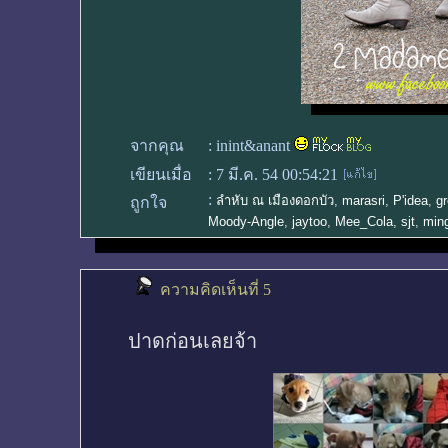
จากคุณ
:
inint&anant
เขียนเมื่อ
:
7 มี.ค. 54 00:54:21
:
ลำหับ ณ เมืองดอกบัว
,
marasri
,
P'idea
,
gr
ถูกใจ
Moody-Angle
,
jaytoo
,
Mee_Cola
,
sjt
,
min
ความคิดเห็นที่ 5
ปาดก่อนเลยจ้า