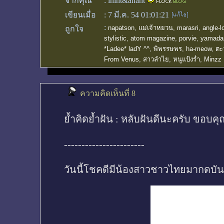
จากคุณ
:
inint&anant
เขียนเมื่อ
:
7 มี.ค. 54 01:01:21
:
napatson
,
แม่เจ้าหยวน
,
marasri
,
angle-l
ถูกใจ
stylistic
,
atom magazine
,
porvie
,
yamada
*Ladee* ladY ^^
,
พิพรรษพร
,
ha-meow
,
ตะ
From Venus
,
สาวลำไย
,
หนูแป้งร่ำ
,
Minzz 
ความคิดเห็นที่ 8
ย้ำคิดย้ำฝัน : หลับฝันดีนะครับ ขอบ
-----------------------
วันนี้โชคดีมีน้องสาวชาวไทยมากดบั