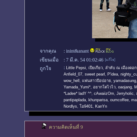
จากคุณ
:
inint&anant
เขียนเมื่อ
:
7 มี.ค. 54 01:02:46
:
Little Pepsi
,
เปียเกียว
,
ลำหับ ณ เมืองดอก
ถูกใจ
Anfield_07
,
sweet pearl
,
P'idea
,
nighty_c
wow_hell
,
แฟนสาวป๊อปอาย
,
yamadasung
Yamada_Yumi*
,
อยากโตไวไว
,
oaojang
,
M
*Ladee* ladY ^^
,
cAwaiizOm
,
Jerryholic
,
pantipaplada
,
khunparisa
,
oumcoffee
,
ma
Nordlys
,
โอ9401
,
KanYn
ความคิดเห็นที่ 9