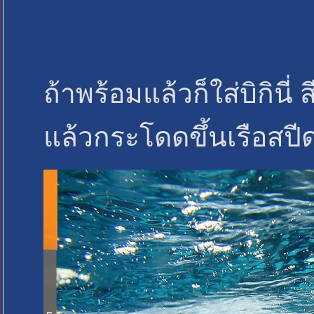
ถ้าพร้อมแล้วก็ใส่บิกินี
แล้วกระโดดขึ้นเรือสป