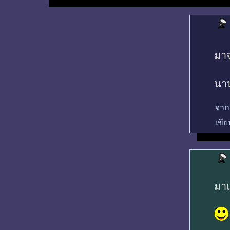
มาจ
นาน
จาก
เขีย
มาแ