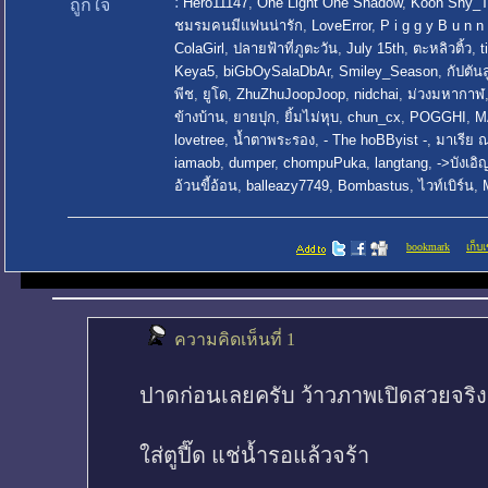
:
Hero11147
,
One Light One Shadow
,
Koon Shy_T
ถูกใจ
ชมรมคนมีแฟนน่ารัก
,
LoveError
,
P i g g y B u n n
ColaGirl
,
ปลายฟ้าที่ภูตะวัน
,
July 15th
,
ตะหลิวติ้ว
,
t
Keya5
,
biGbOySalaDbAr
,
Smiley_Season
,
กัปตัน
พีช
,
ยูโด
,
ZhuZhuJoopJoop
,
nidchai
,
ม่วงมหากาฬ
ข้างบ้าน
,
ยายปุก
,
ยิ้มไม่หุบ
,
chun_cx
,
POGGHI
,
M
lovetree
,
น้ำตาพระรอง
,
- The hoBByist -
,
มาเรีย 
iamaob
,
dumper
,
chompuPuka
,
langtang
,
->บังเอิ
อ้วนขี้อ้อน
,
balleazy7749
,
Bombastus
,
ไวท์เบิร์น
,
bookmark
เก็บเ
ความคิดเห็นที่ 1
ปาดก่อนเลยครับ ว้าวภาพเปิดสวยจริง
ใส่ตูปี๊ด แช่น้ำรอแล้วจร้า