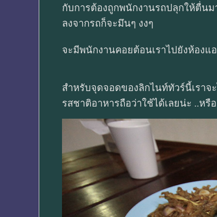
กับการต้องถูกพนักงานรถปลุกให้ตื่นม
ลงจากรถก็จะมึนๆ งงๆ
จะมีพนักงานคอยต้อนเราไปยังห้องแอร์ท
สำหรับจุดจอดของลิกไนท์ทัวร์นี้เราจะไ
รสชาติอาหารถือว่าใช้ได้เลยน่ะ ..หรื