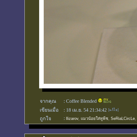
จากคุณ
:
Coffee Blended
เขียนเมื่อ
:
18 เม.ย. 54 21:34:42
:
ถูกใจ
llizarov
,
แมวน้อยใส่ทูพีช
,
SeRiaLCircLe