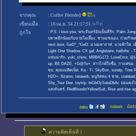
จากคุณ
:
Coffee Blended
เขียนเมื่อ
:
18 เม.ย. 54 21:17:51
:
P.S. i love you
,
พระจันทร์อันเป็นที่รัก
,
Palm Jung
ถูกใจ
ปลาหมึกน้อยกับนายโอเลี้ยง
,
ชานมชงเอง
,
ก่วยก๊ว
next door
,
GeD^_^GeD
,
ม่วงมหากาฬ
,
นายฟ้าใส
,
เ
Light One Shadow
,
CX gal
,
Angletaire
,
halfofw
,
- 
แฟนน่ารัก
,
yuki_shimi
,
MRBIG173
,
LoveError
,
@}-
up
,
BE DAZE
,
+G@To+
,
สาวไกด์ใจซื่อ
,
กาแฟขม
,
หุบ
,
คุณแม่ติดเน็ต
,
Ka - Ti
,
SkyBox
,
suratp
,
Tree 
H2O+
,
llizarov
,
tataweb
,
หนูกิตหอ 4 ชาย
,
crabbad
Shy_Tour Dee
,
toytrip
,
biGbOySalaDbAr
,
ปอนคุงไม่
แสงจันทร์
,
RedBloodinYellowSuit
,
Rise and rise a
bookmark
เก็บเข้
ความคิดเห็นที่ 1