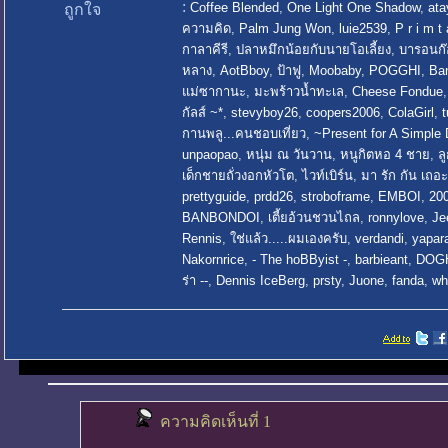
:
Coffee Blended
,
One Light One Shadow
,
ata
ถูกใจ
ความคิด
,
Palm Jung Won
,
luie2539
,
P r i m t
กาลาคีรี
,
ปลาหมึกน้อยกับนายโอเลี้ยง
,
บารอนก๊
หลาง
,
AotBboy
,
ป้าฟู
,
Moobaby
,
POGGHI
,
Ba
แม่ซากานะ
,
มะพร้าวน้ำทะเล
,
Cheese Fondue
กัลส์ ~*
,
stevyboy26
,
coopers2006
,
ColaGirl
,
กานพลู...คนชอบเที่ยว
,
~Present for A Simple
unpaopao
,
หนุ่ม ณ วันวาน
,
หนูกิตหอ 4 ชาย
,
ล
เด็กชายถั่วงอกหัวโต
,
ไวท์เบิร์น
,
มา รัก กัน เถอะ
prettyguide
,
prdd26
,
stroboframe
,
EMBOI
,
20
BANBONDOI
,
เตี้ยอ้วนชวนไถล
,
ronnylove
,
Je
Rennis
,
ใช่แล้ว.....ผมเองครับ
,
verdandi
,
yapar
Nakornrice
,
- The hoBByist -
,
barbieant
,
DOG
ร่า --
,
Dennis IceBerg
,
prsty
,
Juone
,
fanda
,
wh
ความคิดเห็นที่ 1