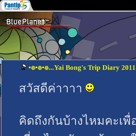
•๏•๏•๏...Yai Bong's Trip Diary 2011.
สวัสดีค่าาาา
คิดถึงกันบ้างไหมคะเพ