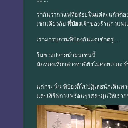
02 ...
ว่ากันว่ากาแฟที่อร่อยในแต่ละแก้วต
เช่นเดียวกับ
พี่ป๋อง
เจ้าของร้านกาแฟแห่
เรามารบกวนพี่ป๋องกันแต่เช้าตรู่ ...
ในช่วงปลายน้าฝนเช่นนี้
นักท่องเที่ยวต่างชาติยังไม่ค่อยเยอะ
แต่กระนั้น พี่ป๋องก็ไม่ปฏิเสธนักเดินท
และเสิร์ฟกาแฟร้อนๆรสละมุนให้เรากร