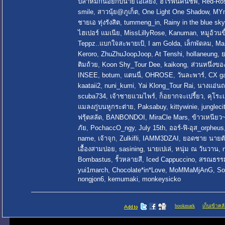
ปลาหมึกน้อยกับนายโอเลี้ยง
,
ฮีโร่ฟื้นคืนชีพ
,
Red-Ro
smile
,
สาวนุ้ย@ภูเก็ต
,
One Light One Shadow
,
MYm
ชายเอ ทุ่งรังสิต
,
tummeng_in
,
Rainy in the blue sky
ไฮเปอร์ แมเนีย
,
MissLillyRose
,
Kanuman
,
หมูอ้วนขี
Teppz..แบกใจสะพายเป้
,
I am Golda
,
เล็กพัดลม
,
Ma
Keroro
,
ZhuZhuJoopJoop
,
At Tenshi
,
hollaneung
,
ย
ติมถ้วย
,
Koon Shy_Tour Dee
,
kaikong
,
ส่วนหนึ่งข
INSEE
,
botum
,
แตนนี่
,
OHROSE
,
วันละพาร์
,
CX ga
kaataii2
,
nuni_kumi
,
Yai Klong_Tour Rai
,
นางแอ่นถ
scuba734
,
เจ้าชายแวมไพร์
,
ก็อยากจะเปรี้ยว
,
คุโระ
แมลงภู่บนหูกระต่าย
,
Paksabuy
,
kittywinie
,
jungleci
ฟรุ้ตสลัด
,
BANBONDOI
,
MiraCle Mars
,
ข้าวเหนียว
ภัย
,
PochaccO_ngy
,
July 15th
,
ออร์-ฟิ-อุส_orpheus
name
,
เจ้าจุก
,
Zulkifli
,
IAMM3DZAI
,
ยอดชาย นายตั
เอื้องสามปอย
,
sasining
,
นายเปเล่
,
หนุ่ม ณ วันวาน
,
Bombastus
,
รั้วหลายสี
,
Iced Cappuccino
,
สรณธรร
yui1march
,
Chocolate*in*Love
,
MoMMaMjAnG
,
So
nongjon6
,
kemumaki
,
monkeysicko
bookmark
เก็บเข้าคลั