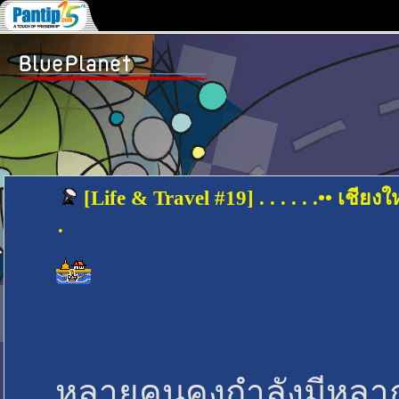
[Life & Travel #19] . . . . . .•• เชียงใหม่
.
หลายคนคงกำลังมีหลา