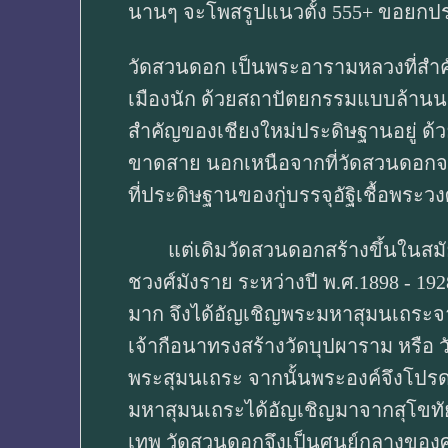
นานๆ จะโพสรูปแนวตั้ง 555+ ขอยกประว
วัดสวนดอก เป็นพระอารามหลวงที่สำคัญ
เมืองนัก ด้วยสถาปัตยกรรมแบบล้านนาที
สำคัญของเชียงใหม่ประดิษฐานอยู่ ด้ว
ขาดสาย นอกเหนือจากที่วัดสวนดอกจะเป
ที่ประดิษฐานของกู่บรรจุอัฐิเชื้อพระว
แต่เดิมวัดสวนดอกสร้างขึ้นในสมัยขอ
ชวงศ์มังราย ระหว่างปี พ.ศ.1898 - 
มาก จึงได้อัญเชิญพระมหาสุมนเถระจากเ
เจ้ากือนาทรงสร้างวัดบุปผาราม หรือ
พระสุมนเถระ จากนั้นพระองค์จึงโปรดฯ
มหาสุมนเถระได้อัญเชิญมาจากสุโขทั
เทพ วัดสวนดอกจึงเป็นศูนย์กลางของศ