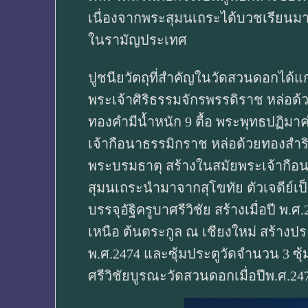
เนื่องจากพระสุมนเถระได้บวชเรียนม
ในรามัญประเทศ
ปูชนียวัตถุที่สำคัญในวัดสวนดอกได้แก
พระเจ้าศิริธรรมจักรพรรดิราช หล่อด้
ทองคำมีน้ำหนัก 9 ตื้อ พระพุทธปฏิม
เจ้ากือนาธรรมิกราช หล่อด้วยทองสำร
พระบรมธาตุ สร้างในสมัยพระเจ้ากือ
สุมนเถระนำมาจากสุโขทัย ตัวเจดีย์เป็
บรรจุอัฐิครูบาศรีวิชัย สร้างเมื่อปี พ.
เหนือ ต้นตระกูล ณ เชียงใหม่ สร้างป
พ.ศ.2474 และซุ้มประตูวัดจำนวน 3 ซุ้
ศรีวิชัยบูรณะวัดสวนดอกเมื่อปีพ.ศ.24