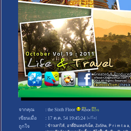
จากคุณ
:
the Sixth Floor
เขียนเมื่อ
:
17 ต.ค. 54 19:45:24
:
ข้าวเสาไห้
,
อาตี๋อินเทอร์เน็ต
,
ZoSha
,
P r i m t a a
ถูกใจ