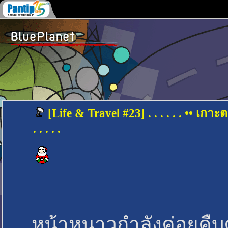
[Life & Travel #23] . . . . . . •• เกาะ
. . . . .
หน้าหนาวกำลังค่อยคืบ