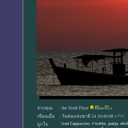
จากคุณ
:
the Sixth Floor
เขียนเมื่อ
:
วันพ่อแห่งชาติ 54 10:46:08
:
Iced Cappuccino
,
กาแฟขม
,
jeakja
,
efm
ถูกใจ