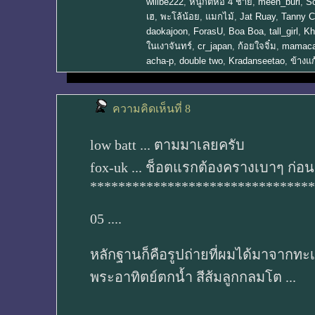
willbe222
,
หนูกิตหอ 4 ชาย
,
meen_buri
,
S
เฮ
,
พะโล้น้อย
,
แมกไม้
,
Jat Ruay
,
Tanny C
daokajoon
,
ForasU
,
Boa Boa
,
tall_girl
,
Kh
ในเงาจันทร์
,
cr_japan
,
ก้อยใจจิ๋ม
,
mamaca
acha-p
,
double two
,
Kradanseetao
,
ข้างแ
ความคิดเห็นที่ 8
low batt ... ตามมาเลยครับ
fox-uk ... ช็อตแรกต้องครางเบาๆ ก่อนส
********************************
05 ....
หลักฐานก็คือรูปถ่ายที่ผมได้มาจากทะเล
พระอาทิตย์ตกน้ำ สีส้มลูกกลมโต ...