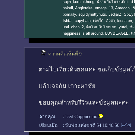
sujin_korn
,
ikhong
,
นั่งอมยิ้มริมระเบียง
,
d.
nskaii
,
Angletaire
,
omega_13
,
Amecchi
,
ร
pomaily
,
squidynuttynuts
,
JedjarZ
,
SpEy
Ishtar
,
capybara
,
เด็กใต้..ตัวดำ
,
kissaten
,
umi_chan_2
,
ต้นโมกกับโยกเยก
,
yutei
,
ซ้อ
happiness is all around
,
LUVBEAGLE
,
แซ
ความคิดเห็นที่ 9
ตามไปเที่ยวด้วยคนค่ะ ขอเก็บข้อมูลไ
แล้วเจอกัน เกาะตาชัย
ขอบคุณสำหรับรีวิวและข้อมูลนะคะ
จากคุณ
:
Iced Cappuccino
เขียนเมื่อ
:
วันพ่อแห่งชาติ 54 10:46:56