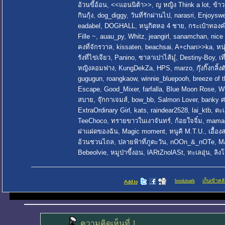
อ้วนขี้อ้อน
,
<<แอนนิต้า>>
,
ญ หญิง Think a lot
,
ข้าว
กินกุ้ง
,
dog_diggy
,
วันที่รักผ่านไป
,
narasri
,
Enjoyswe
eadabel
,
DOGHALL
,
หนูกิตหอ 4 ชาย
,
กระเป๋าทอง
Fille ~
,
auau_py
,
Whitz
,
jeangirl
,
sanamchan
,
nice 
คงที่จักรวาล
,
kissaten
,
beachsai
,
A+chan>>ka
,
หน
รังที่ไข่เจียว
,
Panino
,
ซาลาเปาไส้มู๋
,
Destiny-Boy
,
เท
หญิงลอมฟาง
,
KungDekZa
,
HPS
,
marzo
,
กุ๊งกิ๊งกลิ้
gugugun
,
roangkaow
,
winnie_bluepooh
,
breeze of 
Escape
,
Good_Mixer
,
farfalla
,
Blue Moon Rose
,
W
สบาย
,
จุ๊กกาเจมส์
,
bow_bb
,
Salmon Lover
,
banky ศร
ExtraOrdinary Girl
,
kats
,
raindear2528
,
lai_ktb
,
ตะเ
TeeChoco
,
ทรายขาวในเงาจันทร์
,
ก้อยใจจิ๋ม
,
mama
ฝาแฝดของฉัน
,
Magic moment
,
หนูคิ M.T.U.
,
เอื้อ
อ้วนชวนไถล
,
ปลายฟ้าที่ภูตะวัน
,
nOOn_&_nOTe
,
M
Bebeolvie
,
หมูป่าขี้งอน
,
lARtZnolASt
,
ทะเลอุ่น
,
ลิง
bookmark
เก็บเข้าคลั
ความคิดเห็นที่ 1