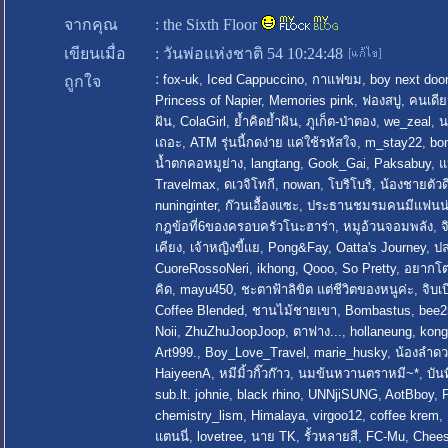
จากคุณ
:
the Sixth Floor
เขียนเมื่อ
:
วันพ่อแห่งชาติ 54 10:24:48
:
fox-uk
,
Iced Cappuccino
,
กาแฟขม
,
boy next door
ถูกใจ
Princess of Napier
,
Memories pink
,
ฟองสบู่
,
คนเดีย
ฝัน
,
ColaGirl
,
ย้ำคิดย้ำฝัน
,
ภูเก็ต-ป่าตอง
,
we_zeal
,
น
เถอะ
,
ATM รุ่นนี้กดง่าย แค่ใช้รหัสใจ
,
m_stay22
,
bo
น้ำตกคอหมูย่าง
,
langtang
,
Gook_Gai
,
Paksabuy
,
แ
Travelmax
,
ดเวจิโทกี
,
nowan
,
โบริโบริ
,
น้องชายตัวด
nuninginter
,
ก๊วนเอื้องแซะ
,
ประธานชมรมคนมีแฟนน่
กฎข้อที่6ของครอบครัวโนะฮาร่า
,
หมูอ้วนจอมพลัง
,
จ
เคียง
,
เจ้าหญิงขี้แย
,
Pong&Fay
,
Oatta's Journey
,
ปล
CuoreRossoNeri
,
ikhong
,
Qooo
,
So Pretty
,
อยากโ
คิด
,
mayu450
,
ชะตาฟ้าลิขิต แต่ชีวิตของหนูค่ะ
,
จิบเ
Coffee Blended
,
ชานไม้ชายเขา
,
Bombastus
,
bee2
Noii
,
ZhuZhuJoopJoop
,
ตาฟาง...
,
hollaneung
,
kong
Art999.
,
Boy_Love_Travel
,
marie_husky
,
น้องลำด
HaiyeenA
,
หมีมิ้วกิ๊วก๊าว
,
นมข้นหวานตราหมี~*
,
บัน
sub.lt. johnie
,
black rhino
,
UNNjiSUNG
,
AotBboy
,
P
chemistry_lism
,
Himalaya
,
virgoo12
,
coffee krem
,
แตนนี่
,
lovetree
,
นาย TK
,
รั้วหลายสี
,
FC-Mu
,
Chees