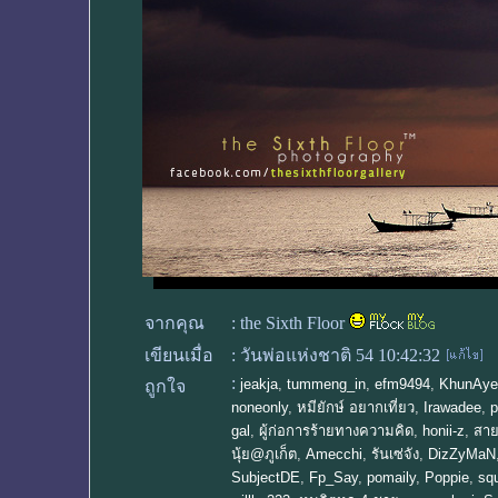
จากคุณ
:
the Sixth Floor
เขียนเมื่อ
:
วันพ่อแห่งชาติ 54 10:42:32
:
jeakja
,
tummeng_in
,
efm9494
,
KhunAye
ถูกใจ
noneonly
,
หมียักษ์ อยากเที่ยว
,
Irawadee
,
p
gal
,
ผู้ก่อการร้ายทางความคิด
,
honii-z
,
สาย
นุ้ย@ภูเก็ต
,
Amecchi
,
รันเซ่จัง
,
DizZyMaN
SubjectDE
,
Fp_Say
,
pomaily
,
Poppie
,
sq