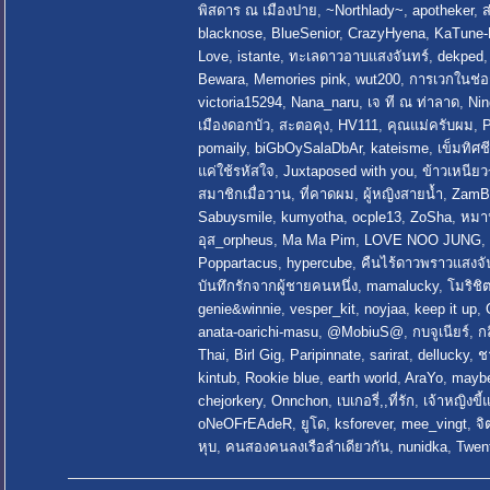
พิสดาร ณ เมืองปาย
,
~Northlady~
,
apotheker
,
ส
blacknose
,
BlueSenior
,
CrazyHyena
,
KaTune-
Love
,
istante
,
ทะเลดาวอาบแสงจันทร์
,
dekped
Bewara
,
Memories pink
,
wut200
,
การเวกในช่
victoria15294
,
Nana_naru
,
เจ ที ณ ท่าลาด
,
Nin
เมืองดอกบัว
,
สะตอคุง
,
HV111
,
คุณแม่ครับผม
,
P
pomaily
,
biGbOySalaDbAr
,
kateisme
,
เข็มทิศชี
แค่ใช้รหัสใจ
,
Juxtaposed with you
,
ข้าวเหนีย
สมาชิกเมื่อวาน
,
ที่คาดผม
,
ผู้หญิงสายน้ำ
,
ZamB
Sabuysmile
,
kumyotha
,
ocple13
,
ZoSha
,
หมา
อุส_orpheus
,
Ma Ma Pim
,
LOVE NOO JUNG
,
Poppartacus
,
hypercube
,
คืนไร้ดาวพราวแสงจั
บันทึกรักจากผู้ชายคนหนึ่ง
,
mamalucky
,
โมริชิ
genie&winnie
,
vesper_kit
,
noyjaa
,
keep it up
,
anata-oarichi-masu
,
@MobiuS@
,
กบจูเนียร์
,
ก
Thai
,
Birl Gig
,
Paripinnate
,
sarirat
,
dellucky
,
ช
kintub
,
Rookie blue
,
earth world
,
AraYo
,
maybe
chejorkery
,
Onnchon
,
เบเกอรี่,,ที่รัก
,
เจ้าหญิงขี้
oNeOFrEAdeR
,
ยูโด
,
ksforever
,
mee_vingt
,
จิ
หุบ
,
คนสองคนลงเรือลำเดียวกัน
,
nunidka
,
Twen