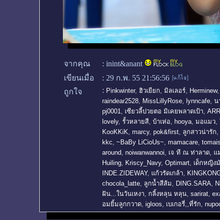
จากคุณ
:
inint&anant
เขียนเมื่อ
:
29 ก.พ. 55 21:56:56
:
Pinkwinter
,
ฮิวเยียก
,
มิลเลอร์
,
Herminew
ถูกใจ
raindear2528
,
MissLillyRose
,
lynncafe
,
น
pj0001
,
เซียวลี้ปวยตอ มิเคยพลาดเป้า
,
AR
lovely
,
รั้วหลายสี
,
บ้าเห่อ
,
hooya
,
มอแมว
,
KooKKiK
,
marcy
,
pok&first
,
ลูกสาวน่ารัก
kkc
,
~BaBy LiCioUs~
,
mamacare
,
tomai
around
,
noiwanwannoi
,
เจ ที ณ ท่าลาด
,
แม
Huiling
,
Kriscy_Navy
,
Optimart
,
เด็กหญิงม
INDE.ZIDEWAY
,
แก้วรัดเกล้า
,
KINGKONG
chocola_latte
,
ลูกน้ำสีส้ม
,
DING.SARA
,
N
ฝัน...ในวันเหงา
,
กลิ้งหลุน หลุน
,
sarirat
,
ex
อมยิ้มลูกกวาด
,
igloos
,
เบเกอรี่,,ที่รัก
,
nupo