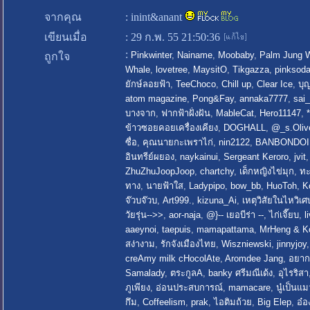
จากคุณ
:
inint&anant
เขียนเมื่อ
:
29 ก.พ. 55 21:50:36
:
Pinkwinter
,
Nainame
,
Moobaby
,
Palm Jung 
ถูกใจ
Whale
,
lovetree
,
MaysitO
,
Tikgazza
,
pinksod
ยักษ์ลอยฟ้า
,
TeeChoco
,
Chill up
,
Clear Ice
,
บุ
atom magazine
,
Pong&Fay
,
annaka7777
,
sai_
บางจาก
,
ฟากฟ้าฝั่งฝัน
,
MableCat
,
Hero11147
,
*
ข้าวซอยคอยเครื่องเคียง
,
DOGHALL
,
@_s.Oli
ซื่อ
,
คุณนายกะเพราไก่
,
nin2122
,
BANBONDOI
อินทรีย์ผยอง
,
naykainui
,
Sergeant Keroro
,
jvit
ZhuZhuJoopJoop
,
chartchy
,
เด็กหญิงไข่มุก
,
ทะ
ทาง
,
นายฟ้าใส
,
Ladypipo
,
bow_bb
,
HuoToh
,
K
จ๊วบจ๊วบ
,
Art999.
,
kizuna_Ai
,
เหตุวิสัยในไหวิเศ
วัยรุ่น-->>
,
aor-naja
,
@}-- เยอบีร่า --
,
ไก่เจี๊ยบ
,
l
aaeynoi
,
taepuis
,
mamapattama
,
MrHeng & K
สง่างาม
,
รักจังเมืองไทย
,
Wiszniewski
,
jinnyjoy
creAmy milk cHocolAte
,
Aromdee Jang
,
อยาก
Samalady
,
ตระกูลA
,
banky ศรีมณีเด้ง
,
อุไรริสา
ภูเพียง
,
อ่อนประสบการณ์
,
mamacare
,
นู๋เป็นแ
กึม
,
Coffeelism
,
prak
,
ไอติมถ้วย
,
Big Elep
,
อ๋อ