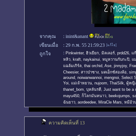
จากคุณ
:
inint&anant
เขียนเมื่อ
:
29 ก.พ. 55 21:59:23
:
Pinkwinter
,
ฮิวเยียก
,
มิลเลอร์
,
prdd26
,
แก
ถูกใจ
หลิว
,
kraft
,
naykainui
,
หมูหวานกับกะปิ
,
แม
แฉล้มเกิร์ล
,
thai orchid
,
Ase
,
jinnyjoy
,
Fr
Cheesier
,
สาวป่าซาง
,
มดเอ็กซ์สองล้อ
,
sim
around
,
noiwanwannoi
,
mengnoi
,
Select S
Yoi
,
แม่เจ้าหยวน
,
nujoom
,
ThaiSilk
,
ผู้หญ
thanet_bom
,
บุหลันรตี
,
Just want to be a
mayu450
,
ก็โลกมันหนาว
,
beekojumps
,
sa
ฉันยาว
,
aordeedee
,
MiraCle Mars
,
หมีอ้ว
ความคิดเห็นที่ 13