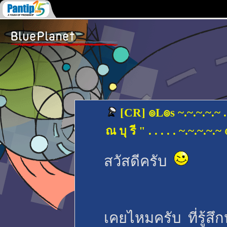
[CR] ๏L๏s ~.~.~.~.~ . .
ณ บุ รี " . . . . . ~.~.~.~.
สวัสดีครับ
เคยไหมครับ ที่รู้สึ