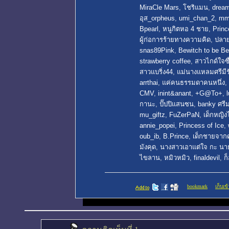
MiraCle Mars
,
โชริแมน
,
drea
อุส_orpheus
,
umi_chan_2
,
mm
Bpearl
,
หนูกิตหอ 4 ชาย
,
Princ
ผู้ก่อการร้ายทางความคิด
,
ปลาย
snas89Pink
,
Bewitch to be B
strawberry coffee
,
สาวไกด์ใจซื
สาวแบริ่ง44
,
แม่นางแหลมศรีมีร
arrthai
,
แค่คนธรรมดาคนหนึ่ง
,
CMV
,
inint&anant
,
+G@To+
,
กานะ
,
ปั๊ปปิแสนซน
,
banky ศรีม
mu_giftz
,
FuZerPaN
,
เด็กหญิง
annie_popei
,
Princess of Ice
,
oub_ib
,
B.Prince
,
เด็กชายจากด
มังคุด
,
นางสาวเอาแต่ใจ กะ น
ไขลาน
,
หมิวหมิว
,
finaldevil
,
ก
bookmark
เก็บเข