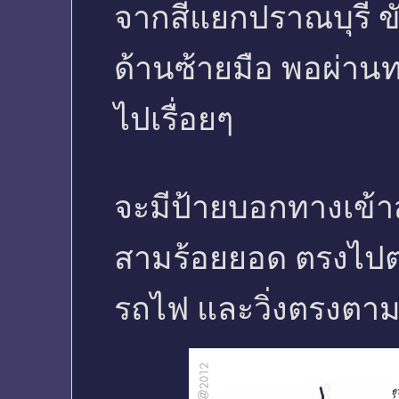
จากสี่แยกปราณบุรี ขั
ด้านซ้ายมือ พอผ่าน
ไปเรื่อยๆ
จะมีป้ายบอกทางเข้าส
สามร้อยยอด ตรงไปต
รถไฟ และวิ่งตรงตา