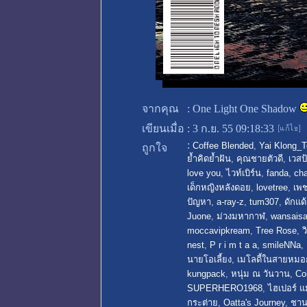
จากคุณ
:
One Light One Shadow
เขียนเมื่อ
:
3 ก.ย. 55 09:18:33
:
Coffee Blended
,
Yai Klong_T
ถูกใจ
ย้ำคิดย้ำฝัน
,
คุณชายตัวดี
,
เวสป
love you
,
ไวท์เบิร์น
,
fanda
,
cha
เด็กหญิงหลังดอย
,
lovetree
,
เพช
ปัญหา
,
a-ray-z
,
tum307
,
ดักแ
Juone
,
ม่วงมหากาฬ
,
wansaisa
moccavipkream
,
Tree Rose
,
ว
nest
,
P r i m t a a
,
smileNNa
,
นายโอเลี้ยง
,
เมโลดี้ในสายหมอ
kungpack
,
หนุ่ม ณ วันวาน
,
Co
SUPERHERO1968
,
ไฮเปอร์ แ
กระต่าย
,
Oatta's Journey
,
ชาน