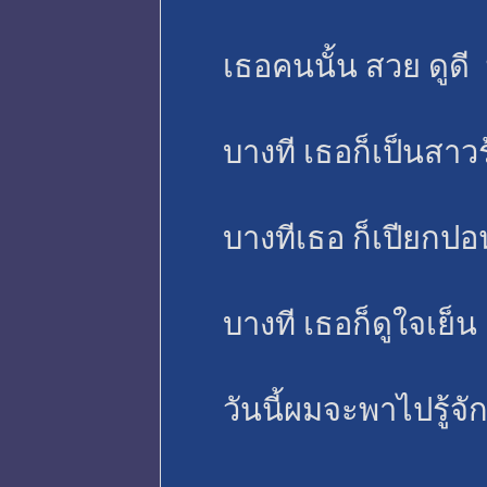
เธอคนนั้น สวย ดูดี
บางที เธอก็เป็นสาว
บางทีเธอ ก็เปียกป
บางที เธอก็ดูใจเย็
วันนี้ผมจะพาไปรู้จักเ