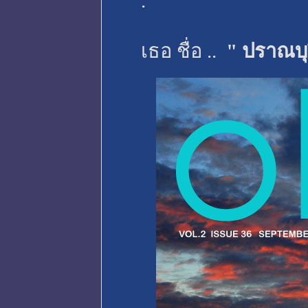
.
เธอ ชื่อ ..
" ปราณบุร