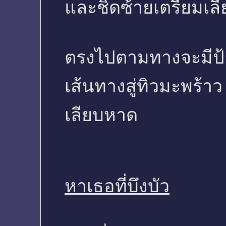
และชิดซ้ายเตรียมเลี
ตรงไปตามทางจะมีป
เส้นทางสู่ทิวมะพร้า
เลียบหาด
หาเธอที่บึงบัว