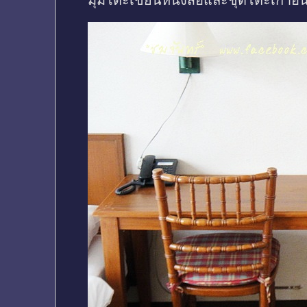
มุมโต๊ะเขียนหนังสือและชุดโต๊ะเก้าอี้นั