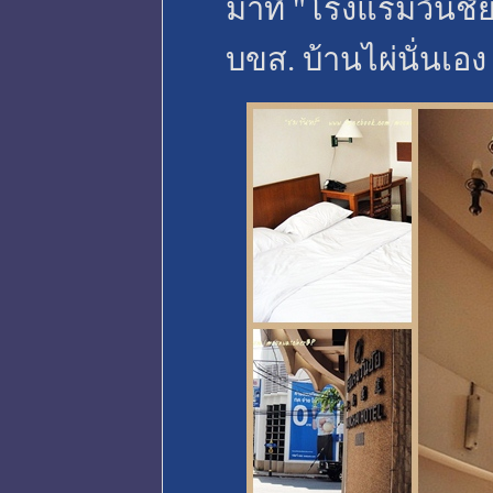
มาที่ "โรงแรมวันชัย"
บขส. บ้านไผ่นั่นเอง