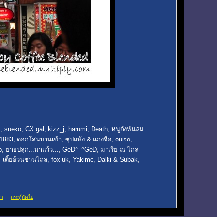
o
,
sueko
,
CX gal
,
kizz_j
,
harumi
,
Death
,
หนูกังหันลม
_1983
,
ดอกโสนบานเช้า
,
ซุปแห้ง & แกงจืด
,
ouise
,
p
,
ยายปลุก...มาแว้ว...
,
GeD^_^GeD
,
มาเรีย ณ ไกล
,
เตี้ยอ้วนชวนไถล
,
fox-uk
,
Yakimo
,
Dalki & Subak
,
้า
กระทู้ถัดไป