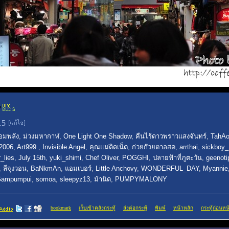
:15
อมพลัง
,
ม่วงมหากาฬ
,
One Light One Shadow
,
คืนไร้ดาวพราวแสงจันทร์
,
TahA
2006
,
Art999.
,
Invisible Angel
,
คุณแม่ติดเน็ต
,
ก่วยก๊วยตาลสด
,
arrthai
,
sickboy
_lies
,
July 15th
,
yuki_shimi
,
Chef Oliver
,
POGGHI
,
ปลายฟ้าที่ภูตะวัน
,
geenoti
,
ลีจุงวอน
,
BaNkmAn
,
แอมเบอร์
,
Little Anchovy
,
WONDERFUL_DAY
,
Myannie
ampumpui
,
somoa
,
sleepyz13
,
ม้านิด
,
PUMPYMALONY
bookmark
เก็บเข้าคลังกระทู้
ส่งต่อกระทู้
พิมพ์
หน้าหลัก
กระทู้ก่อนหน