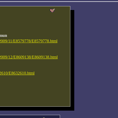
emun
ck/2009/11/E8579778/E8579778.html
ck/2009/12/E8609138/E8609138.html
632610/E8632610.html