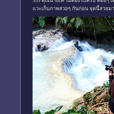
555 คุณนายเค ไม่ต้องรีบครับ ค่อยๆ เด
แวะเก็บภาพสวยๆ กันก่อน จุดนี้สวยม