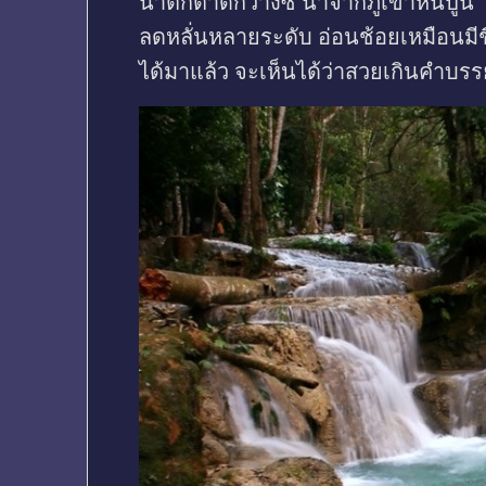
น้ำตกตาดกวางซี น้ำจากภูเขาหินปูน
ลดหลั่นหลายระดับ อ่อนช้อยเหมือนมีช
ได้มาแล้ว จะเห็นได้ว่าสวยเกินคำบร