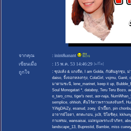
จากคุณ
:
inint&anant
เขียนเมื่อ
:
15 พ.ค. 53 14:46:29
:
ซุปแห้ง & แกงจืด
,
I am Golda
,
กัปตันลูกชุบ
,
ม
ถูกใจ
daiso
,
จิ้งจอกหลงกรุง
,
ColaGirl
,
vsjmu
,
Ganit
,
มาดามชะนี
,
lene_marinet
,
keep it up
,
Bubble_
Soul Monogatari *
,
databoy
,
Teru Teru Bozo
,
a
o_taro_cmu
,
tiger's nest
,
aor-naja
,
NumWhan_
semplice
,
ohhioh
,
คืนไร้ดาวพราวแสงจันทร์
,
Hui
YiNgDAiZy
,
esanud
,
zoey
,
น้าเปี๊ยก
,
pin chonbu
อาจารย์โยดา
,
ตกตะกอน
,
jo3t
,
ปิโยชิคุง
,
kkhun
กาแฟขม
,
wansaisai
,
แม่หนูแพรกะเจ้าภัทร
,
abs
landscape_13
,
Buprestid
,
Bambie
,
miss cuew