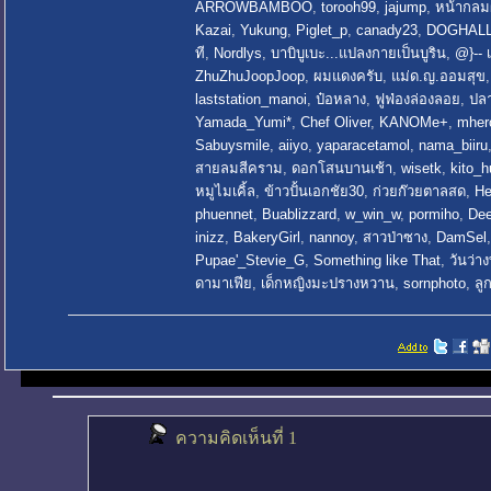
ARROWBAMBOO
,
torooh99
,
jajump
,
หน้ากลม
Kazai
,
Yukung
,
Piglet_p
,
canady23
,
DOGHAL
ที
,
Nordlys
,
บาบิบูเบะ...แปลงกายเป็นบูริน
,
@}-- เ
ZhuZhuJoopJoop
,
ผมแดงครับ
,
แม่ด.ญ.ออมสุข
laststation_manoi
,
ป๋อหลาง
,
ฟูฟ่องล่องลอย
,
ปล
Yamada_Yumi*
,
Chef Oliver
,
KANOMe+
,
mher
Sabuysmile
,
aiiyo
,
yaparacetamol
,
nama_biiru
สายลมสีคราม
,
ดอกโสนบานเช้า
,
wisetk
,
kito_
หมูไมเคิ้ล
,
ข้าวปั้นเอกชัย30
,
ก่วยก๊วยตาลสด
,
He
phuennet
,
Buablizzard
,
w_win_w
,
pormiho
,
Dee
inizz
,
BakeryGirl
,
nannoy
,
สาวป่าซาง
,
DamSel
Pupae'_Stevie_G
,
Something like That
,
วันว่าง
ดามาเฟีย
,
เด็กหญิงมะปรางหวาน
,
sornphoto
,
ลู
ความคิดเห็นที่ 1