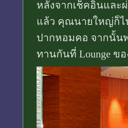
หลังจากเช็คอินและผ่
แล้ว คุณนายใหญ่ก็ไ
ปากหอมคอ จากนั้นพว
ทานกันที่ Lounge ขอ