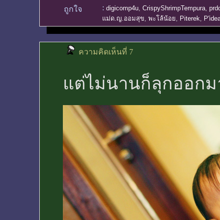
:
digicomp4u
,
CrispyShrimpTempura
,
prd
ถูกใจ
แม่ด.ญ.ออมสุข
,
พะโล้น้อย
,
Piterek
,
P'ide
ความคิดเห็นที่ 7
แต่ไม่นานก็ลุกออก