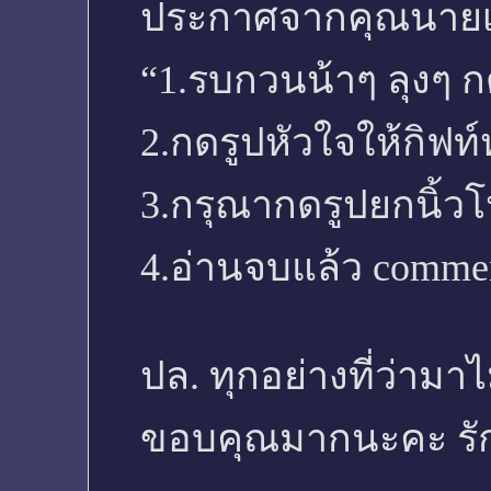
ประกาศจากคุณนายเ
“1.รบกวนน้าๆ ลุงๆ กด
2.กดรูปหัวใจให้กิฟท
3.กรุณากดรูปยกนิ้วโ
4.อ่านจบแล้ว comme
ปล. ทุกอย่างที่ว่ามาไม
ขอบคุณมากนะคะ รักน