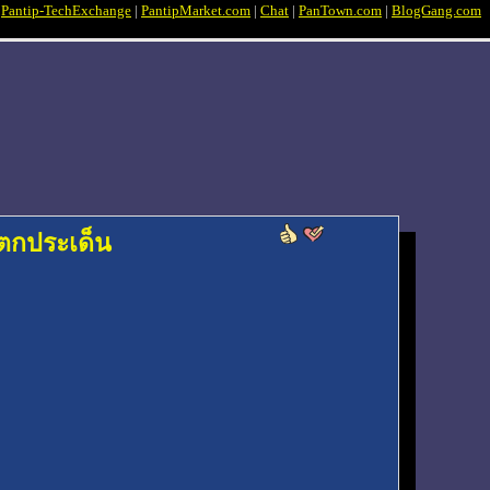
|
Pantip-TechExchange
|
PantipMarket.com
|
Chat
|
PanTown.com
|
BlogGang.com
แตกประเด็น