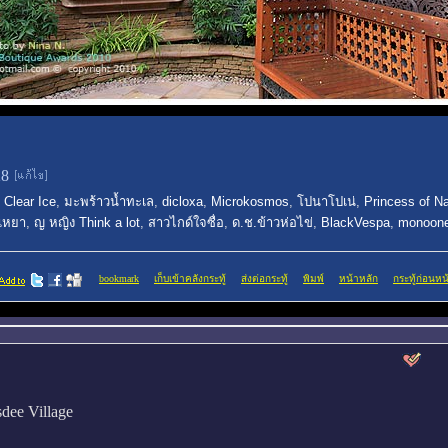
28
,
Clear Ice
,
มะพร้าวน้ำทะเล
,
dicloxa
,
Microkosmos
,
โปนาโปเน่
,
Princess of Na
งเหยา
,
ญ หญิง Think a lot
,
สาวไกด์ใจซื่อ
,
ด.ช.ข้าวห่อไข่
,
BlackVespa
,
monoon
bookmark
เก็บเข้าคลังกระทู้
ส่งต่อกระทู้
พิมพ์
หน้าหลัก
กระทู้ก่อนหน
sdee Village