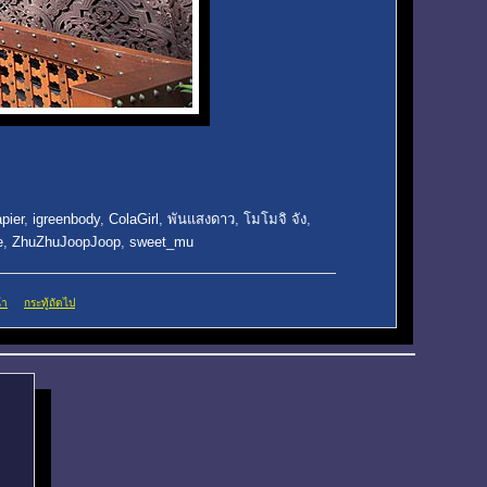
pier
,
igreenbody
,
ColaGirl
,
พันแสงดาว
,
โมโมจิ จัง
,
e
,
ZhuZhuJoopJoop
,
sweet_mu
้า
กระทู้ถัดไป