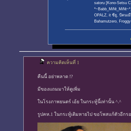
satoru [Kono-Setsu C
*~Babb_MiNt_MiNt~*
OPALZ
,
it ซียู
,
บีคนเม
Bahamutzero
,
Froggy
ความคิดเห็นที่ 1
คืนนี้ อย่าพลาด !?
มีของแถมมาให้ดูเพิ่ม
ในโรงภาพยนตร์ เอ้ย ในกระทู้นี้เท่านั้น ^.^
รูปคห.1 ในกระทู้เดิมหายไป ขอโพสแก้ตัวอีกร