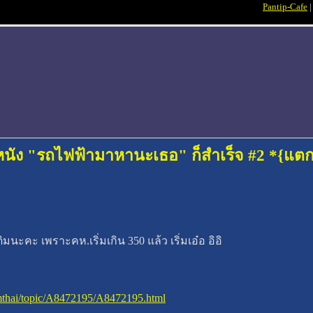
Pantip-Cafe
นัง "รถไฟฟ้ามาหานะเธอ" ก็สำเร็จ #2 *{แต
นะคะ เพราะคห.เริ่มเกิน 350 แล้ว เริ่มเอ๋อ อิอิ
rmthai/topic/A8472195/A8472195.html