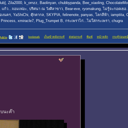
lub]
,
Zila2000
,
k_ornzz
,
Baolinyan
,
chubbypanda
,
Bee_xiaoling
,
ChocolateMo
,
แก้ว...จอมเฟอะ
,
ปริศนา ณ วังศิลาขาว
,
Bear-eve
,
ryomakung
,
ไม่รู้จะกอดเธอ
ืองนคร
,
YaShiChi
,
ตุ๊กตากล
,
SKYPIA
,
felinenote
,
panyas
,
โลกสีฟ้า
,
iamptita
,
 Princess
,
xmiracle7
,
Plug_Trumpet B
,
กระเพราไก่...ไม่ใส่กระเพรา
,
chugra
bookmark
เก็บเข้าคลังกระทู้
ส่งต่อกระทู้
พิมพ์
หน้าหลัก
กระทู้ก่อนหน
อบนะค๊า