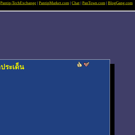
|
Pantip-TechExchange
|
PantipMarket.com
|
Chat
|
PanTown.com
|
BlogGang.com
กประเด็น