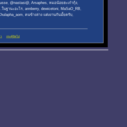
usse
,
@nastasi@
,
Arsaphes
,
หมอน้อยฮะเก๋ากุ้ง
,
...ในฐานะอะไร
,
annberry
,
dewicetoni
,
MaSaO_RB
,
Chulapha_aom
,
คนข้างล่าง แต่งงานกันมั้ยครับ
,
้า
กระทู้ถัดไป