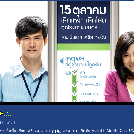
:07
ke
,
ซิ้มซิ่ง
,
ตุ๊กตาหลังรถ
,
a pinky pig
,
แพมาลา
,
เอ๊ทจัง
,
yuirg11
,
Me-GotCha
,
U