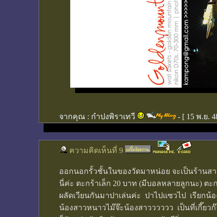
จากคุณ :
กำปงพิราเทวี
- [
15 พ.ย. 4
ความคิดเห็นที่ 9
ออกนอกรั้วชั้นในของวัดมาหน่อย จะเป็นร้านส
นี่ค่ะ ตะกร้าเล็ก 20 บาท (มีบอลหลายลูกนะ) ตะก
ผลัดเวียนกันมาปาเล่นค่ะ ปาไปแซวไป เรียกน้องจ
น้องสาวหนาวไม๊จ๊ะน้องสาวววววว เป็นที่เกี๊ยว