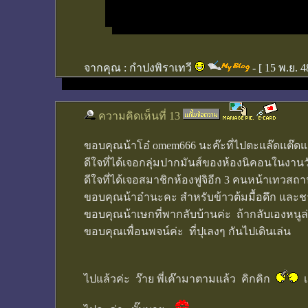
จากคุณ :
กำปงพิราเทวี
- [
15 พ.ย. 4
ความคิดเห็นที่ 13
ขอบคุณน้าโอ๋ omem666 นะค๊ะที่ไปตะแล๊ดแต๊ดแต
ดีใจที่ได้เจอกลุ่มปากมันส์ของห้องนิคอนในงานวั
ดีใจที่ได้เจอสมาชิกห้องฟูจิอีก 3 คนหน้าเทวสถ
ขอบคุณน้าอ๋านะคะ สำหรับข้าวต้มมื้อดึก และชา
ขอบคุณน้าเษกที่พากลับบ้านค่ะ ถ้ากลับเองหนูล่
ขอบคุณเพื่อนพจน์ค่ะ ที่ปุเลงๆ กันไปเดินเล่น
ไปแล้วค่ะ ว๊าย พี่เค๊ามาตามแล้ว คิกคิก
เด