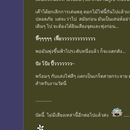
เค๊าได้ยกเลิกการเล่นพลุ ดอกไม้ไฟนี้กันไปแล้ว
ปลอดภัย แต่จะว่าไป สมัยก่อน มันเป็นเสน่ห์อย
เดินๆ ไป จะต้องได้ยินเสียงจุดและพุ่งก่อน...
ฟี๊ๆๆๆๆๆ เฟี๊ยววววววววววววว
พอมันพุ่งขึ้นฟ้าไประดับหนึ่งแล้ว ก็จะแตกดัง...
ปัง โป้ง ปิ๊ววววววว~
พร้อมๆ กับแสงไฟสีๆ แตกเป็นเกร็ดสวยกระจาย ม
สำหรับงานวัดนี่
..............
บัดนี้ ไม่มีเสียงเหล่านี้อีกต่อไปแล้วค่ะ
.....