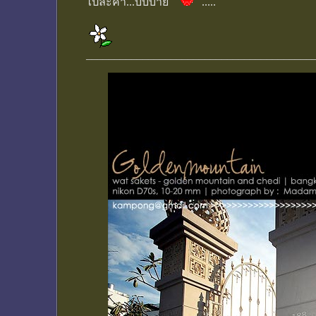
ไปละค่า...บั๊บบาย
.....
________________________________________