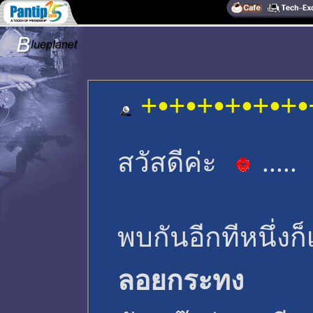
+•+•+•+•+•+•+
สวัสดีค่ะ
.....
พบกันอีกทีหนึ่ง
ลอยกระทง