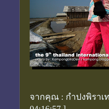
จากคุณ :
กำปงพิราเท
04:16:57
]