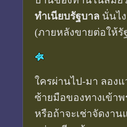
บ้านของท่านในสมัยรั
ทำเนียบรัฐบาล
นั่นไ
(ภายหลังขายต่อให้รั
ใครผ่านไป-มา ลองแวะ
ซ้ายมือของทางเข้าพร
หรือถ้าจะเช่าจัดงานแต่