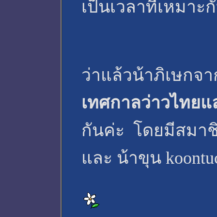
เป็นเวลาที่เหมาะกั
ว่าแล้วน้าภิเษกจ
เทศกาลว่าวไทยและ
กันค่ะ โดยมีสมาช
และ น้าขุน koontu