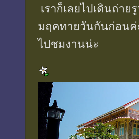
เราก็เลยไปเดินถ่ายร
มฤคทายวันกันก่อนค่ะ
ไปชมงานน่ะ