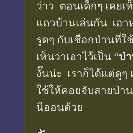
ว่าว ตอนเด็กๆ เคยเห็
แถวบ้านเล่นกัน เอา
รูดๆ กับเชือกป่านที่ใช้
เห็นว่าเอาไว้เป็น “
ป่
งั๊นน่ะ เราก็ได้แต่ด
ใช้ให้คอยจับสายป่า
นีออนด้วย