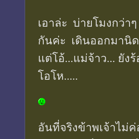
เอาล่ะ บ่ายโมงกว่า
กันค่ะ เดินออกมานิ
แต่โอ้...แม่จ้าว... ย
โอโห.....
อันที่จริงข้าพเจ้าไม่ค