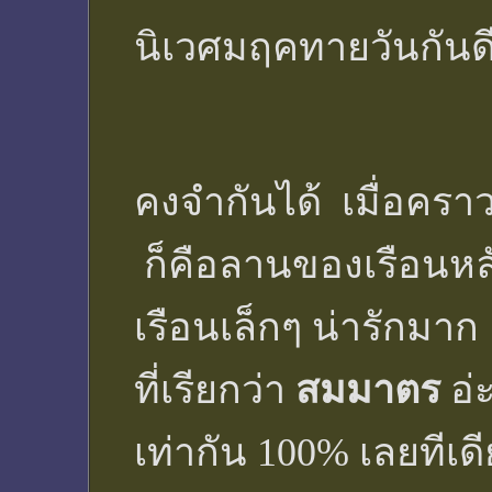
นิเวศมฤคทายวันกันดีก
คงจำกันได้ เมื่อคราว
ก็คือลานของเรือนหลั
เรือนเล็กๆ น่ารักม
ที่เรียกว่า
สมมาตร
อ่
เท่ากัน 100% เลยทีเด