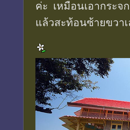
ค่ะ เหมือนเอากระจ
แล้วสะท้อนซ้ายขวาเ