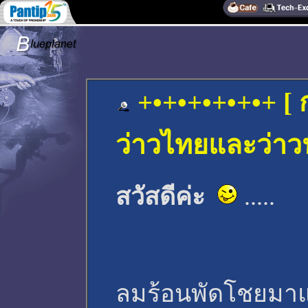
+•+•+•+•+•+ [
ว่าวไทยและว่าว
สวัสดีค่ะ
.....
ลมร้อนพัดโชยมาแล้