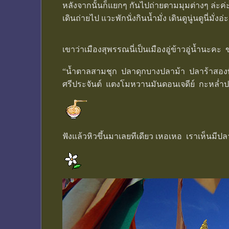
หลังจากนั้นก็แยกๆ กันไปถ่ายตามมุมต่างๆ ล่ะค่ะ
เดินถ่ายไป แวะพักนั่งกินน้ำมั่ง เดินดูนู่นดูนี่ม
เขาว่าเมืองสุพรรณนี่เป็นเมืองอู่ข้าวอู่น้ำนะค
“น้ำตาลสามชุก ปลาดุกบางปลาม้า ปลาร้าสองพี่
ศรีประจันต์ แตงโมหวานมันดอนเจดีย์ กะหล่ำป
ฟังแล้วหิวขึ้นมาเลยทีเดียว เหอเหอ เราเห็นมี