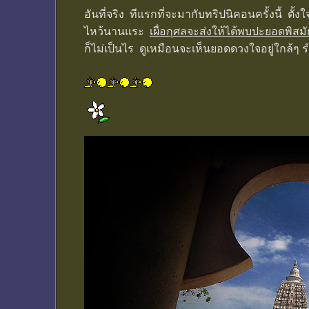
อันที่จริง ทีแรกที่จะมากับทริปนิคอนครั้งนี้ ตั
ไหว้นานแระ
เผื่อกุศลจะส่งให้ได้พบปะยอดพิสมั
ก็ไม่เป็นไร ดูเหมือนจะเห็นยอดดวงใจอยู่ใกล้ๆ ร