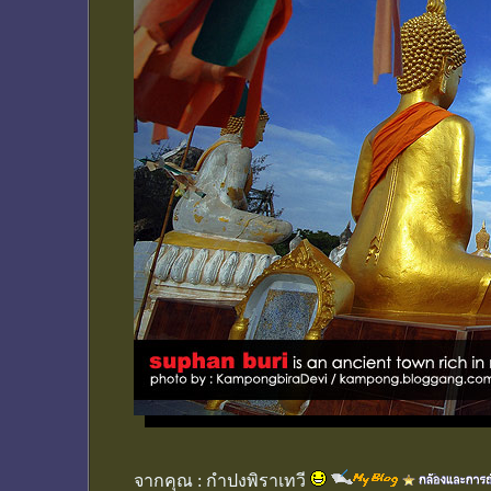
จากคุณ :
กำปงพิราเทวี