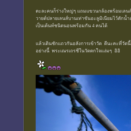
ตะละคนก็ร่างใหญ่ๆ แถมแขวนกล้องพร้อมเลนส์แ
วายด์ปลายเลนส์บานเท่าขันอะลูมิเนียมไว้ตัก
เป็นเต้นท์ชนิดนอนพร้อมกัน 4 คนได้
แล้วเดินชักแถวกันอลังการเข้าวัด ดีนะคะที่วัดนี
อย่างนี้ พระเณรเถรชีในวัดตกใจแง่มๆ อิอิ