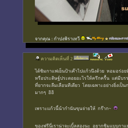
จากคุณ :
กำปงพิราเทวี
ความคิดเห็นที่ 2
ได้ชิมกาแฟเย็นป้าเค๊าไปแก้วนึงด้วย หอมอร่อยท
หรือประดิษฐ์ประดอยอะไรให้ครึกครื้น แต่มีบรรย
ที่ยากจะลืมเลือนทีเดียว โดยเฉพาะอย่างยิ่งเป็นก
มากๆ อิอิ
เพราะแก้วนี้น้ากำนันขุนจ่ายให้ กร๊าก~
ของฟรีนี่เราน่าจะเบิ้ลสองนะ อยากชิมแบบกาแฟเ