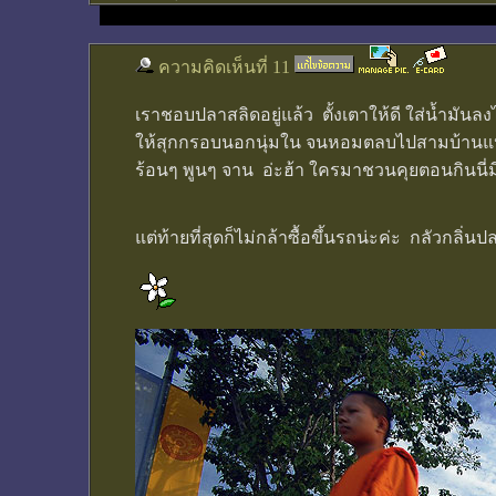
ความคิดเห็นที่ 11
เราชอบปลาสลิดอยู่แล้ว ตั้งเตาให้ดี ใส่น้ำมัน
ให้สุกกรอบนอกนุ่มใน จนหอมตลบไปสามบ้านแปด
ร้อนๆ พูนๆ จาน อ่ะฮ้า ใครมาชวนคุยตอนกินนี
แต่ท้ายที่สุดก็ไม่กล้าซื้อขึ้นรถน่ะค่ะ กลัวก