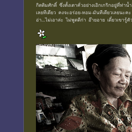
กิตติมศักดิ์ ซึ่งตั้งเตาคั่วอย่างเอิกเกริกอยู่ที
เลยทีเดียว คงจะอร่อย-หอม-มันทีเดียวเลยนะคะ โ
อ่า...ไม่เอาล่ะ ไม่พูดดีก่า อ๊ายอาย เดี๋ยวเขารู้ต