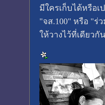
มีใครเก็บได้หรือเปล
"จส.100" หรือ "ร
ให้วางไว้ที่เดียวก