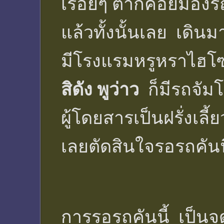
เรื่อยๆ ตาก็คอยมองรถ
แล้วทั้งนั้นเลย เดินม
มีโรงแรมหรูหราไฮโ
สิดัง พูว่าว
ก็มีรถจัมโบ
ผู้โดยสารเป็นฝรั่งเล
เลยตัดสินใจรอรถคัน
การรอรถคันนี้ เป็นจุ