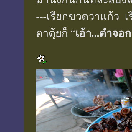
---เรียกขวดว่าแก้ว เ
ตาตุ้ยก็ “
เอ้า...ตำจอ