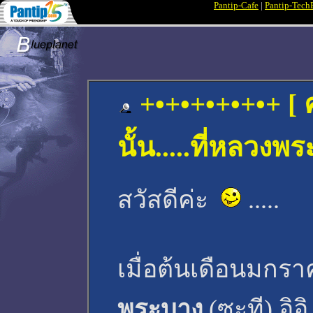
Pantip-Cafe
|
Pantip-Tech
+•+•+•+•+•+ [
นั้น.....ที่หลวงพ
สวัสดีค่ะ
.....
เมื่อต้นเดือนมกรา
พระบาง
(ซะที) อิอ