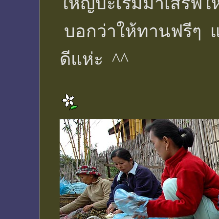
ใหญ่บะเริ่มมาเสริฟให
บอกว่าให้ทานฟรีๆ แ
ดีแห่ะ ^^