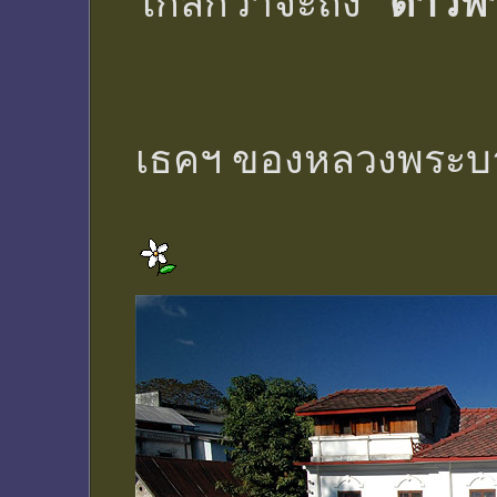
ไกลกว่าจะถึง “
ดาวฟ้า
เธคฯ ของหลวงพระบางท