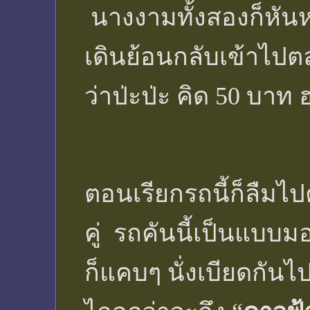
นางงามทั้งสองก็หันหล
เดินย้อนกลับเข้าไปต
ว่าป่ะป่ะ คิด 50 บาท 
ตอนเรียกรถนี้ก็ลืมไป
คู่ รถคันนี้เป็นแบบมอ
ก็แคบๆ นั่งเบียดกัน