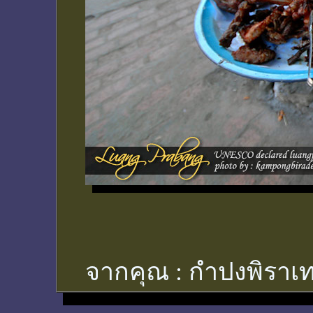
จากคุณ :
กำปงพิราเท