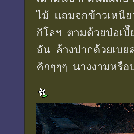
ไม้ แถมจกข้าวเหนียวใ
กิโลฯ ตามด้วยป่อเป
อัน ล้างปากด้วยเบยล
คิกๆๆๆ นางงามหรือป