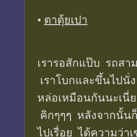
•
ตาตุ้ยเปา
เรารอสักแป๊บ รถสามล
เราโบกและขึ้นไปนั่ง 
หล่อเหมือนกันนะเนี
คิกๆๆๆ หลังจากนั้นก
ไปเรื่อย ได้ความว่าเข