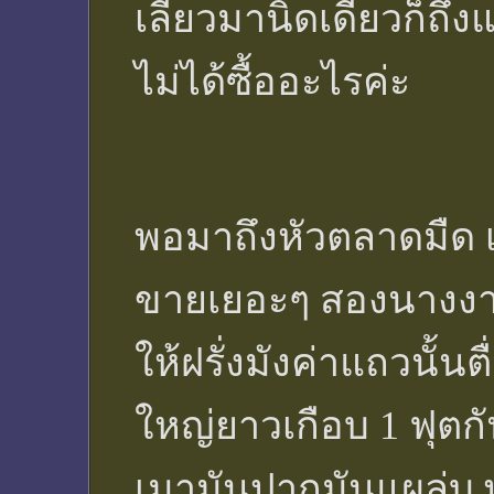
เลี้ยวมานิดเดียวก็ถึง
ไม่ได้ซื้ออะไรค่ะ
พอมาถึงหัวตลาดมืด เ
ขายเยอะๆ สองนางงา
ให้ฝรั่งมังค่าแถวนั้น
ใหญ่ยาวเกือบ 1 ฟุตก
เมามันปากมันแผล่บ พ