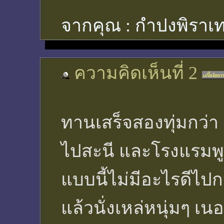
จากคุณ :
กำปงพิราเท
ความคิดเห็นที่ 2
ทานเสร็จสองทุ่มกว่า
ไปสะนี และโรงแรมพูสี
แบบนี้ไม่มีอะไรดีไป
แล้วนั่งเหล่หนุ่มๆ เ