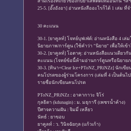
สามเรื่องที่เกี่ยวข้องกับยาเสพติดเหมือนกัน ฯลฯ
25-5. [อั๊งอังอา] อ่านหนังสืออะไรก็ได้ 1 เล่ม 
30 คะแนน
30-1. [ยาคูลท์] โจทย์บุฟเฟ่ต์: อ่านหนังสือ 4
นิยายภาพ/การ์ตูน (ใช้คำว่า "นิยาย" เพื่อให้เข้
30-2. [ยาคูลท์] โอตาคุ: อ่านหนังสือแนวเดียวกั
คะแนน (โจทย์ข้อนี้ห้ามอ่านการ์ตูนหรือนิยาย
30-3. [ทินา+Clear Ice+PToNZ_PRiNZz] นักเขีย
คนโปรดของผู้ร่วมโครงการ (เล่มที่ 4 เป็นต้นไป
รายชื่อนักเขียนคนโปรด
PToNZ_PRiNZz : อาคากาวะ จิโร่
กุลธิดา (kdunagin) : ม. มธุการี (เพชรน้ำค้าง)
ปีศาจความฝัน : จิมมี่ เหลียว
นัทธ์ : ยาขอบ
ยาคูลท์ : ว. วินิจฉัยกุล (แก้วเก้า)