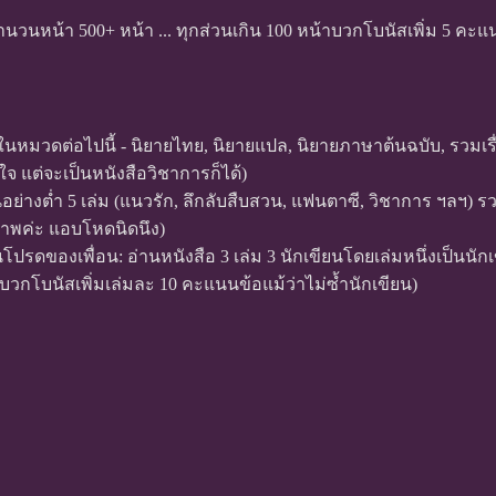
ที่จำนวนหน้า 500+ หน้า ... ทุกส่วนเกิน 100 หน้าบวกโบนัสเพิ่ม 5 คะ
 เล่มในหมวดต่อไปนี้ - นิยายไทย, นิยายแปล, นิยายภาษาต้นฉบับ, รวม
าใจ แต่จะเป็นหนังสือวิชาการก็ได้)
นอย่างต่ำ 5 เล่ม (แนวรัก, ลึกลับสืบสวน, แฟนตาซี, วิชาการ ฯลฯ) ร
ภาพค่ะ แอบโหดนิดนึง)
นโปรดของเพื่อน: อ่านหนังสือ 3 เล่ม 3 นักเขียนโดยเล่มหนึ่งเป็นน
บวกโบนัสเพิ่มเล่มละ 10 คะแนนข้อแม้ว่าไม่ซ้ำนักเขียน)