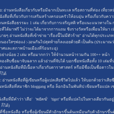
ไทย: อ่านหนังสือเกี่ยวกับหรือมีฉากเป็นทะเล หรือสถานที่ท่อง เที่
นหนังสือที่เกี่ยวกับการเสริมสร้างครอบครัวให้อบอุ่น หรือเกี่ยวก
 อ่านหนังสือธรรมะ 1 เล่ม เกี่ยวกับการเจริญสติ หรือแนะแนวทางใน 
ที่ได้มาฟรี ไม่ว่าจะได้มาจากการแถม ชิงรางวัลหรือเพื่อนให้มา เน
 อ่านหนังสือที่เข้าข่าย "เรื่องนี้ไม่มีตัวร้าย" อ่านได้ทุกประเภท 
ำนองใสๆพ่อแง่ :-)อนกันไปสุดท้ายก็ลงเอยด้วยดี เป็นต้น (ประมาณ
กาศและสภาพบ้านเมืองที่ร้อนระอุ)
อย่างน้อย 2 เล่ม หรือมากกว่า ให้จำนวนหน้ารวมกัน 100++ หน้า
องสิบชื่อมาจับฉลาก แล้วอ่านที่จับได้ บอกชื่อหนังสือทั้ง 10 เล่มที
า] อ่านหนังสือที่มีเนื้อหาเกี่ยวกับดาราศาสตร์ หรือมีชื่อเป็นชื่อดาว
ก็ได้
อ่านหนังสือที่ผู้เขียนหรือผู้แปลเสียชีวิตไปแล้ว ให้บอกด้วยว่าเสียชี
หนังสือที่สมาชิก bloggang หรือ ล็อกอินในพันทิป เขียนหรือแปล เ
งสือที่มีคำว่า 'เสือ' 'พยัคฆ์' 'tiger' หรือที่แปลไปในทางเดียวกันอยู่ใน
 ก็ได้)
ี่ชื่อหนังสือ หรือชื่อผู้เขียนมีตัวอักษรขึ้นต้นเหมือนกับตัวอักษรขึ้