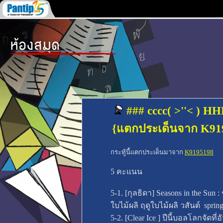
### cccc( >''< ) H
{แตกประเด็นจาก K91
กระทู้นี้แตกประเด็นมาจาก
K9195198
5 คะแนน
5-1. [กุลธิดา] Seasons in the Sun
ใบไม้ผลิ ฤดูใบไม้ผลิ วสันต์ sprin
5-2. [Clear Ice ] ปีนี้บอลโลกจัดที