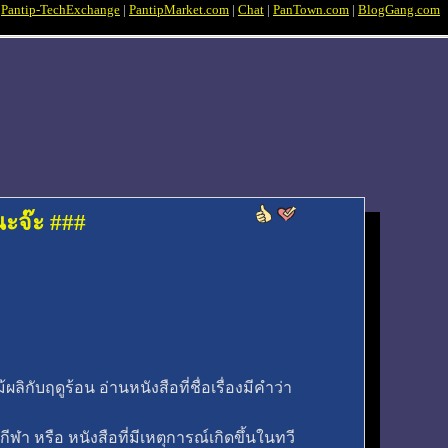
|
Pantip-TechExchange
|
PantipMarket.com
|
Chat
|
PanTown.com
|
BlogGang.com
นะจ๊ะ ###
ลิกับฤดูร้อน อ่านหนังสือที่ชื่อเรื่องมีคำว่า
ักกีฬา หรือ หนังสือที่มีเหตุการณ์เกิดขึ้นในทวี