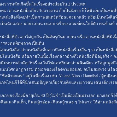
ีเรื่องราวหลักเกิดขึ้นในเรื่องอย่างน้อยใน 2 ประเทศ
าคม: อ่านหนังสือเกี่ยวกับแรงงาน ถ้าเป็นนิยาย ก็ให้ตัวเอกเป็นช
านหนังสือที่เคยทำเป็นภาพยนตร์หรือละครมาแล้ว หรือเป็นหนังสือที
ป็นนักแสดง นาย แบบนางแบบ หรือจะเกณฑ์คนใกล้ตัว คนข้างบ้าน หรื
งสือที่ตัวเอกไม่ถูกกัน เป็นศัตรูกันมาก่อน หรือ อ่านหนังสือที่มีเนื้
ารลงทุนผิดพลาด เป็นต้น
นหนังสือ: อ่านหนังสือที่กล่าวถึงหนังสือเรื่องอื่น ๆ จะเป็นหนังสือท
ปในหนังสือ หรือภายในเนื้อเรื่องกล่าวอ้างถึงหนังสือที่มีอยู่จริง ๆ 
้องมีบทบาทสำคัญกับเรื่อง ไม่ใช่แค่หยิบมาอ่านนิดเดียว หรือถูกพูดถ
ที่จบแบบโศกนาฏกรรม ตัวเอกของเรื่องตายตอนจบ จบไม่สมหวัง หรือ
ี "ชื่อตัวละคร" อยู่ในชื่อเรื่อง เช่น Ali and Nino / Hannibal / ผู้หญิ
ระเภทไหนก็ได้ที่นำเสนอปัญหาเกี่ยวกับเด็กและเยาวชน เช่น เด็กเร่
่ตัวเอกของเรื่องมีอายุเกิน 40 ปี (ไม่จำเป็นต้องเป็นพระเอก นางเอกก็
สือแนวกินเด็ก, กินหญ้าอ่อน (กินหญ้าเฉย ๆ ไม่เอา): ให้อ่านหนังสื