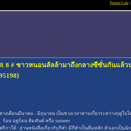
Pantip-Cafe
HR 8 # ชาวหนอนลัลล้ามาถึงกลางซีซั่นกันแล้ว
95198}
 : ช่วงเดือนมีนาคม - มิถุนายน เป็นช่วงเวลาคาบเกี่ยวระหว่างฤดูใบไม้ผ
g ร้อน ฤดูร้อน คิมหันต์ หรือ summer
่อัฟริกาใต้ : อ่านหนังสือเกี่ยวกับกีฬา มีกีฬาเป็นธีมหลัก ตัวเอกเป็นน