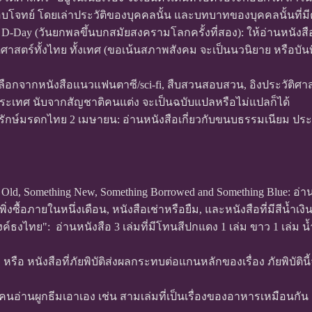
ตอบโจทย์ โดยเล่าประวัติของบุคคลนั้น และบทบาทของบุคคลนั้นที่มีต
วัน D-Day (วันยกพลขึ้นบกสมัยสงครามโลกครั้งที่สอง): ให้อ่านหนังสือ
วัติศาสตร์ทั้งไทย ทั้งเทศ (ขอเน้นสภาพสังคม จะเป็นนวนิยาย หรือบัน
ยเลือกจากหนังสือแนวแฟนตาซี/sci-fi, สืบสวนสอบสวน, อิงประวัติศาสตร์
ะประเทศ นับจากสัญชาติคนแต่ง จะเป็นฉบับแปลหรือไม่แปลก็ได้
ันอนุรักษ์มรดกไทย 2 เมษายน: อ่านหนังสือเกี่ยวกับขนบธรรมเนียม 
Old, Something New, Something Borrowed and Something Blue: อ่า
เพิ่งซื้อภายในหนึ่งเดือน, หนังสือเช่าหรือยืม, และหนังสือที่มีสีน้ำเง
ค์ธงไทย": อ่านหนังสือ 3 เล่มที่มีโทนสีปกแดง 1 เล่ม ขาว 1 เล่ม น้ำเงิ
บัติ" หรือ หนังสือที่ภัยพิบัติส่งผลกระทบต่อแกนหลักของเรื่อง ภัยพิบัต
ห้คนอ่านผูกธีมเอาเอง เช่น สามเล่มที่เป็นเรื่องของอาหารเหมือนกัน 