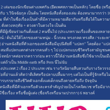
ือ 2 เล่มของนักเขียนต่างเพศกัน (ยึดเพศสภาพเป็นหลัก) โดยชื่อ (หร
กับ ว.วินิจฉัยกุล เป็นต้น โดยหนังสือทั้งสองเล่ม ต้องหนามากกว่า 1
เล่ม ที่คำในชื่อเรื่องเป็นคำที่มีความหมายเดียวกันหรือสื่อได้ในความ
, ดั่งดวงหฤทัย + ดวงตาในดวงใจ เป็นต้น
ที่มีผู้เขียนร่วมกันตั้งแต่ 2 คนขึ้นไป (ประเภทรวมเรื่องสั้นของหลาย
 / ต้นไม้ใต้โลกของสามหนุ่ม - นิ้วกลม ทรงกลด ทรงศีล / ระยะทา
] อ่านหนังสือที่ตัวเอกของหนังสือมีอุปนิสัยที่ "แปลก" โดยต้อง "แ
ะสมที่แปลกแตกต่างจากคนทั่ว ๆ ไป (แปลกแบบชีวิตจริงสามัญช
ุติ: โจทย์ภาคต่อจากคราวก่อน คราวนี้ให้อ่านหนังสือซึ่งใช้ฉากเป็
 แต่ถ้าเป็น Middle earth หรือ Pern นี่ไม่นับ
ลต่างประเทศ 2 เรื่อง 2 ประเภท เช่น รางวัลนิยายสืบสวนกับรางวัลว
อที่อ่านแล้วคิดว่าดีเลิศหรือปลาบปลื้มมากๆ แต่ไม่เป็นที่รู้จักหรือไ
ีการบรรยายถึงชีวิตตัวเอกตั้งแต่เด็กจนถึงตายหรือถึง ปัจจุบัน
่านหนังสือที่มีตัวเอกหรือตัวละครสำคัญป่วยเป็นโรคจิตเวช หรือมี
ี่มีชื่อเรื่อง หรือชื่อผู้แต่ง (ชื่อจริงหรือนามปากกา) 6 พยางค์