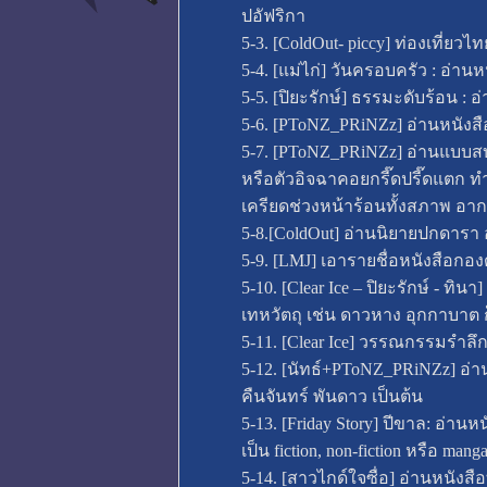
ปอัฟริกา
5-3. [ColdOut- piccy] ท่องเที่ยว
5-4. [แม่ไก่] วันครอบครัว : อ่า
5-5. [ปิยะรักษ์] ธรรมะดับร้อน :
5-6. [PToNZ_PRiNZz] อ่านหนังสือ
5-7. [PToNZ_PRiNZz] อ่านแบบสบายๆ
หรือตัวอิจฉาคอยกรี๊ดปรี๊ดแตก ท
เครียดช่วงหน้าร้อนทั้งสภาพ อา
5-8.[ColdOut] อ่านนิยายปกดารา 
5-9. [LMJ] เอารายชื่อหนังสือกองด
5-10. [Clear Ice – ปิยะรักษ์ - ทิน
เทหวัตถุ เช่น ดาวหาง อุกกาบาต 
5-11. [Clear Ice] วรรณกรรมรำลึก: 
5-12. [นัทธ์+PToNZ_PRiNZz] อ่าน
คืนจันทร์ พันดาว เป็นต้น
5-13. [Friday Story] ปีขาล: อ่านหนั
เป็น fiction, non-fiction หรือ manga
5-14. [สาวไกด์ใจซื่อ] อ่านหนังสือท