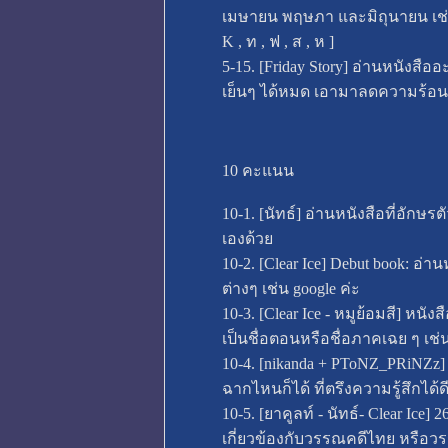
เมษายน พฤษภา และมิถุนายน เช่น ล็
K , ท , ฟ , ส , ห ]
5-15. [Friday Story] อ่านหนังสื
เย็นๆ ได้หมด เอามาลดความร้อน
10 คะแนน
10-1. [นัทธ์] อ่านหนังสือที่อั
เองด้วย
10-2. [Clear Ice] Debut book: อ่
ต่างๆ เช่น google ค่ะ
10-3. [Clear Ice - หมูย้อมสี] หนังส
เป็นชื่อตอนหรือชื่อภาคเฉย ๆ เช่น
10-4. [nikanda + PToNZ_PRiNZz]
ฉากไหนก็ได้ ที่ตรึงความรู้สึกได
10-5. [ยาคูลท์ - นัทธ์- Clear Ice]
เกี่ยวข้องกับวรรณคดีไทย หรือวร