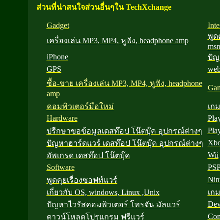
ส่วนที่น่าสนใจส่วนอื่นๆใน TechXchange
Gadget
Inte
พูดค
เครื่องเล่น MP3, MP4, หูฟัง, headphone amp
ms
iPhone
ปัญ
GPS
web
ซื้อ-ขาย เครื่องเล่น MP3, MP4, หูฟัง, headphone
Ga
amp
คอมพิวเตอร์มือใหม่
เกม
Hardware
Pla
Pla
ปรีกษาขอข้อมูลเดสท๊อป โน๊ตบุ๊ค อุปกรณ์ต่างๆ
Xbo
ปัญหาฮาร์ดแวร์ เดสท๊อป โน๊ตบุ๊ค อุปกรณ์ต่างๆ
Wii
อัพเกรด เดสท๊อป โน๊ตบุ๊ค
Software
PS
Nin
พูดคุยเรื่องซอฟท์แวร์
เกี่ยวกับ OS, windows, Linux ,Unix
เก
Dev
ปัญหาไวรัสคอมพิวเตอร์ โทรจัน มัลแวร์
Com
ดาวน์โหลดโปรแกรม ฟรีแวร์