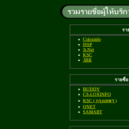
ราย
Csloxinfo
ISSP
Ji-Net
KSC
3BB
รายชื่
BUDDY
CS-LOXINFO
KSC ( กรุงเทพฯ )
QNET
SAMART